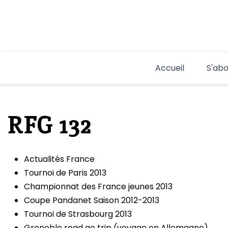
Aller
au
contenu
Accueil
S'abo
RFG 132
Actualités France
Tournoi de Paris 2013
Championnat des France jeunes 2013
Coupe Pandanet Saison 2012-2013
Tournoi de Strasbourg 2013
Grenoble road go trip (voyage en Allemagne)