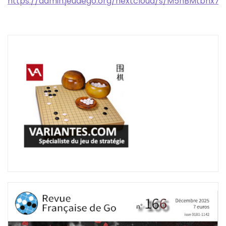
https://admin.jeudego.org/nextcloud/s/M5nBMtbnx7F