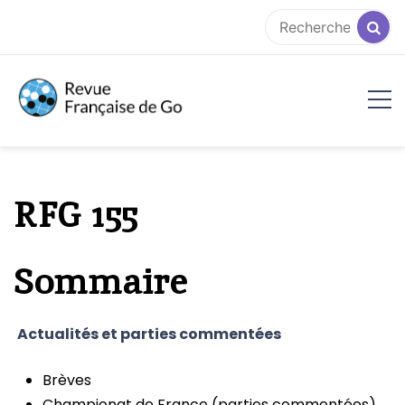
Aller
au
contenu
RFG
RFG 155
Sommaire
Actualités et parties commentées
Brèves
Championat de France (parties commentées)