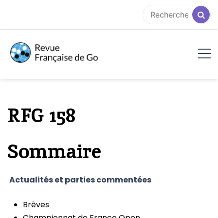
Aller
au
contenu
RFG
RFG 158
Sommaire
Actualités et parties commentées
Brèves
Championnat de France Open