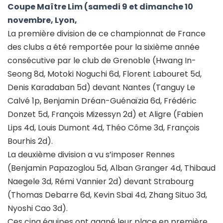
Coupe Maître Lim (samedi 9 et dimanche 10
novembre, Lyon,
La première division de ce championnat de France
des clubs a été remportée pour la sixième année
consécutive par le club de Grenoble (Hwang In-
Seong 8d, Motoki Noguchi 6d, Florent Labouret 5d,
Denis Karadaban 5d) devant Nantes (Tanguy Le
Calvé 1p, Benjamin Dréan-Guénaïzia 6d, Frédéric
Donzet 5d, François Mizessyn 2d) et Aligre (Fabien
Lips 4d, Louis Dumont 4d, Théo Côme 3d, François
Bourhis 2d).
La deuxième division a vu s’imposer Rennes
(Benjamin Papazoglou 5d, Alban Granger 4d, Thibaud
Naegele 3d, Rémi Vannier 2d) devant Strabourg
(Thomas Debarre 6d, Kevin Sbai 4d, Zhang Situo 3d,
Nyoshi Cao 3d).
Ces cinq équipes ont gagné leur place en première