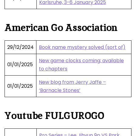
Karlsruhe, 3-6 January 2025
American Go Association
29/12/2024
Book name mystery solved (sort of)
New game clocks coming; available
01/01/2025
to chapters
New blog from Jerry Jaffe –
01/01/2025
‘Barnacle Stones’
Youtube FULGUROGO
Pro Series – Lee Jihyun 9p VS Park