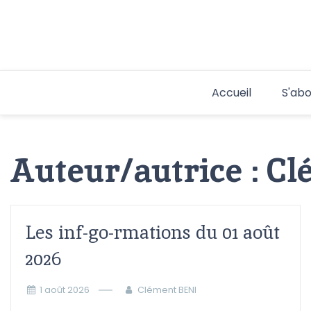
Aller
au
contenu
Accueil
S'abo
Auteur/autrice :
Cl
Les inf-go-rmations du 01 août
2026
1 août 2026
Clément BENI